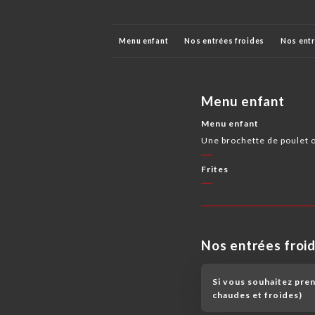
Menu enfant
Nos entrées froides
Nos ent
Nos brochettes en supplément des mezzes part
Menu enfant
Menu du midi uniquement
Nos desserts
Menu enfant
Une brochette de poulet ou
Frites
Nos entrées froi
Si vous souhaitez pre
chaudes et froides)