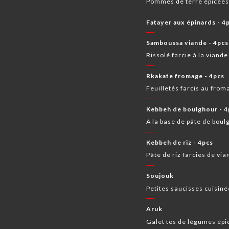
Pommes de terre épicées 
Fatayer aux épinards - 4
Samboussa viande - 4pcs
Rissolé farcie à la viand
Rkakate fromage - 4pcs
Feuilletés farcis au fro
Kebbeh de boulghour - 4
A la base de pâte de boul
Kebbeh de riz - 4pcs
Pâte de riz farcies de vi
Soujouk
Petites saucisses cuisin
Aruk
Galet tes de légumes épi