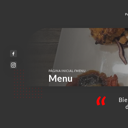
P
/
PÁGINA INICIAL
MENU
Menu
Bie