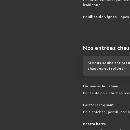
irakienne
Feuilles de vignes - 6pcs
Nos entrées cha
Si vous souhaitez pre
chaudes et froides)
Houmous bil lahme
Purée de pois chiches av
Falafel croquant
Pois chiches, persil, coria
Batata harra