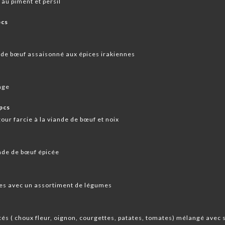
au piment et persil
pcs
e de bœuf assaisonné aux épices irakiennes
mage
pcs
gour farcie à la viande de bœuf et noix
ande de bœuf épicée
ées avec un assortiment de légumes
cés ( choux fleur, oignon, courgettes, patates, tomates) mélangé avec 