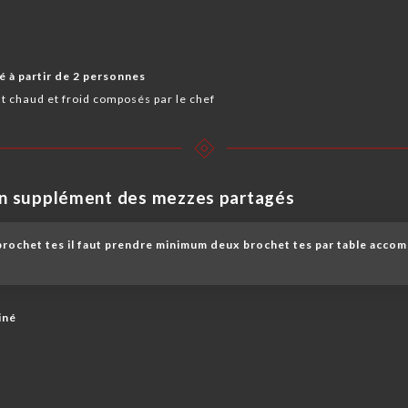
 à partir de 2 personnes
t chaud et froid composés par le chef
en supplément des mezzes partagés
ochet tes il faut prendre minimum deux brochet tes par table acco
iné