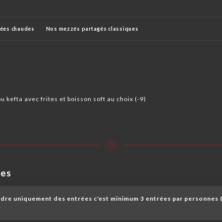
rées chaudes
Nos mezzés partagés classiques
agés
Nos mezzes royal avec brochettes
Nos assiettes
 kefta avec frites et boisson soft au choix (-9)
des
ndre uniquement des entrées c'est minimum 3 entrées par personnes (