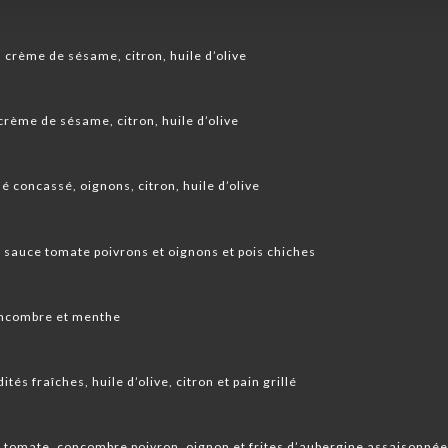
a crème de sésame, citron, huile d’olive
crème de sésame, citron, huile d’olive
é concassé, oignons, citron, huile d’olive
 sauce tomate poivrons et oignons et pois chiches
concombre et menthe
tés fraîches, huile d’olive, citron et pain grillé
 tomate, concombre poivron, oignon et frites d’aubergine assaisonnée