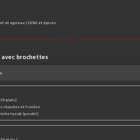
f et agneau (10%) et épices
 avec brochettes
es
(9 plats)
s chaudes et froides
hiche taouk (poulet)
(9 plats )