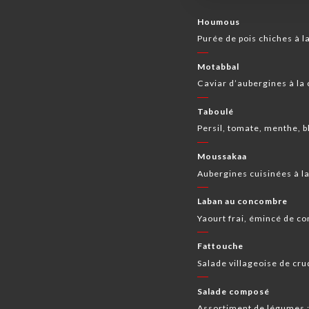
Houmous
Purée de pois chiches à l
Motabbal
Caviar d’aubergines à la 
Taboulé
Persil, tomate, menthe, bl
Moussakaa
Aubergines cuisinées à la
Laban au concombre
Yaourt frai, émincé de 
Fattouche
Salade villageoise de crudi
Salade composé
Assortiment de légumes :